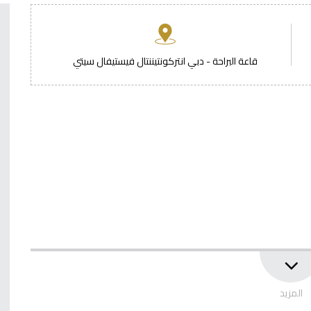
قاعة البراحة - دبي انتركونتيننتال فيستيفال سيتي
المزيد