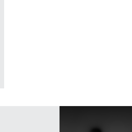
ر, وزارة العمل، سلطنة عمان
الة في ممر آسيا–دول مجلس التعاون الخليجي
ص في موضوع تنقل العمالة، المنظمة الدولية للهجرة