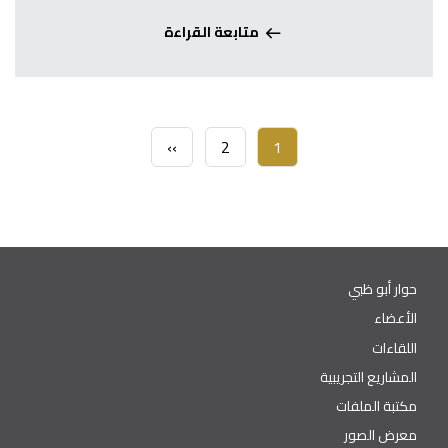
متابعة القراءة
Pagination
1
Current
2
الصفحة
››
الصفحة
page
التالية
حوار أبو ظبي
الأعضاء
اللقاءات
المشاريع التجريبية
مكتبة الملفات
معرض الصور