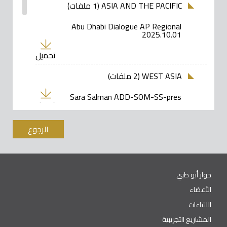
ASIA AND THE PACIFIC (1 ملفات)
Abu Dhabi Dialogue AP Regional
2025.10.01
تحميل
WEST ASIA (2 ملفات)
Sara Salman ADD-SOM-SS-pres
تحميل
الرجوع
Sophie IOM ADD SOM Presentation -
30.09.2025
تحميل
حوار أبو ظبي
ILO (0 Folders, 1 ملفات)
الأعضاء
اللقاءات
DAY 1 THEME 2 11-50am Just transition,
المشاريع التجريبية
climate change, migration